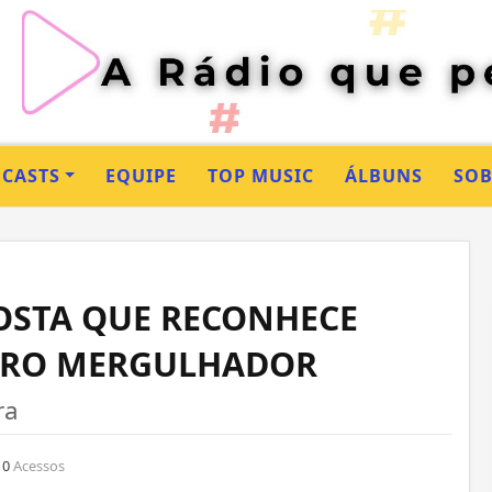
CASTS
EQUIPE
TOP MUSIC
ÁLBUNS
SO
OSTA QUE RECONHECE
EIRO MERGULHADOR
ra
0
Acessos