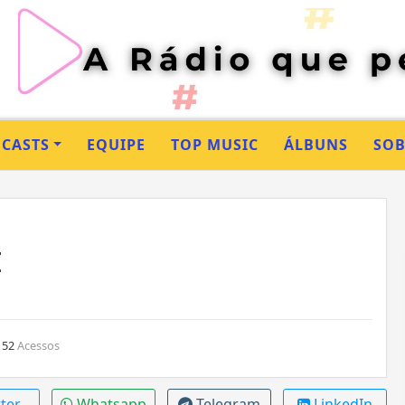
CASTS
EQUIPE
TOP MUSIC
ÁLBUNS
SO
I
52
Acessos
ter
Whatsapp
Telegram
LinkedIn